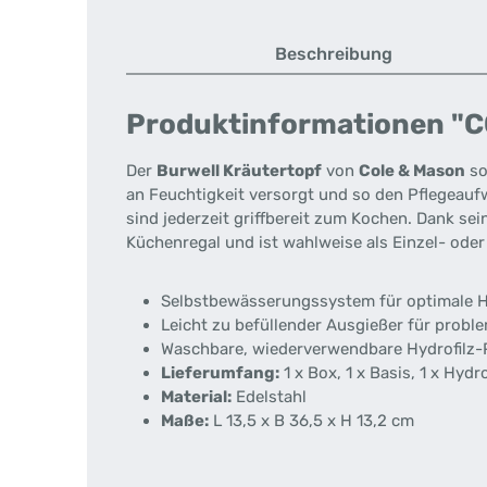
Beschreibung
Produktinformationen "CO
Der
Burwell Kräutertopf
von
Cole & Mason
so
an Feuchtigkeit versorgt und so den Pflegeaufw
sind jederzeit griffbereit zum Kochen. Dank se
Küchenregal und ist wahlweise als Einzel- oder 
Selbstbewässerungssystem für optimale H
Leicht zu befüllender Ausgießer für prob
Waschbare, wiederverwendbare Hydrofilz
Lieferumfang:
1 x Box, 1 x Basis, 1 x Hyd
Material:
Edelstahl
Maße:
L 13,5 x B 36,5 x H 13,2 cm