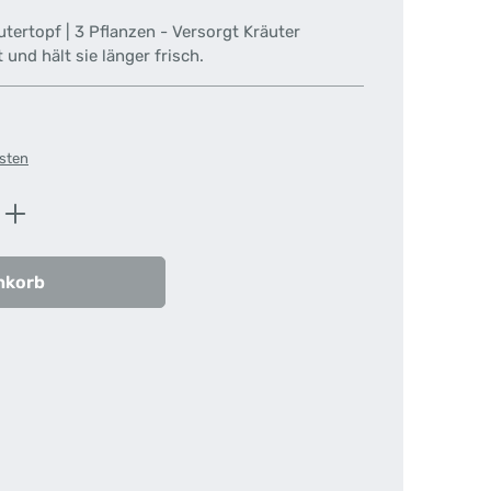
ertopf | 3 Pflanzen - Versorgt Kräuter
und hält sie länger frisch.
osten
ib den gewünschten Wert ein oder benutz
nkorb