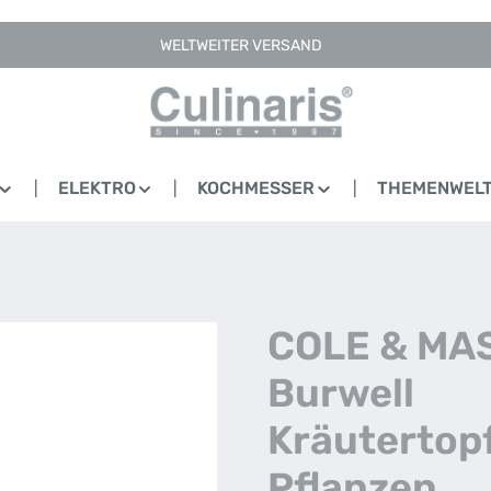
WELTWEITER VERSAND
ELEKTRO
KOCHMESSER
THEMENWEL
COLE & MA
Burwell
Kräutertopf
Pflanzen