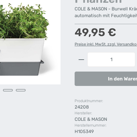
COLE & MASON - Burwell Kräut
automatisch mit Feuchtigkeit 
Regulärer Preis:
49,95 €
Preise inkl. MwSt. zzgl. Versandk
Produkt Anzahl: G
In den Ware
Produktnummer:
24208
Hersteller:
COLE & MASON
Herstellernummer:
H105349