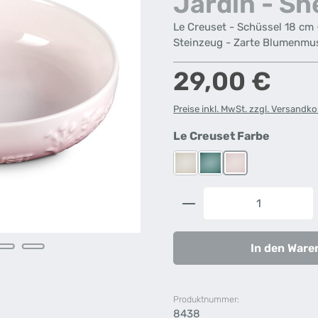
Jardin - She
Le Creuset - Schüssel 18 cm 
Steinzeug - Zarte Blumenmus
Regulärer Preis:
29,00 €
Preise inkl. MwSt. zzgl. Versandk
auswähl
Le Creuset Farbe
Meringue
Sea Salt
Shell Pink
Produkt Anzahl: G
In den Ware
Produktnummer:
8438