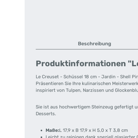
Beschreibung
Produktinformationen "Le 
Le Creuset - Schüssel 18 cm - Jardin - Shell Pi
Präsentieren Sie Ihre kulinarischen Meisterwerk
inspiriert von Tulpen, Narzissen und Glockenbl
Sie ist aus hochwertigem Steinzeug gefertigt un
Desserts.
Maße:
L 17,9 x B 17,9 x H 5,0 x T 3,8 cm
Leicht zu reinigen dank speziell glasierter 