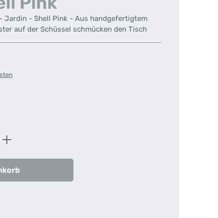
ll Pink
- Jardin - Shell Pink - Aus handgefertigtem
ter auf der Schüssel schmücken den Tisch
osten
en
ib den gewünschten Wert ein oder benutz
nkorb