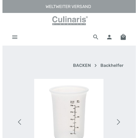
WELTWEITER VERSAND
Zum Hauptinhalt springen
Warenk
BACKEN
Backhelfer
Bildergalerie überspringen