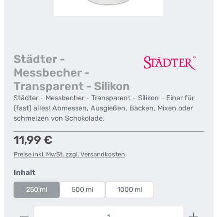
Städter -
Messbecher -
Transparent - Silikon
Städter - Messbecher - Transparent - Silikon - Einer für
(fast) alles! Abmessen, Ausgießen, Backen, Mixen oder
schmelzen von Schokolade.
Regulärer Preis:
11,99 €
Preise inkl. MwSt. zzgl. Versandkosten
auswählen
Inhalt
250 ml
500 ml
1000 ml
Produkt Anzahl: Gib den gewünschten Wert ein od