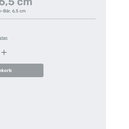
 6,5 cm
-Bär, 6,5 cm
osten
ib den gewünschten Wert ein oder benutz
nkorb