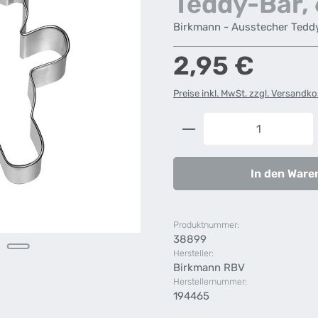
Teddy-Bär,
Birkmann - Ausstecher Teddy
Regulärer Preis:
2,95 €
Preise inkl. MwSt. zzgl. Versandk
Produkt Anzahl: G
In den Ware
Produktnummer:
38899
Hersteller:
Birkmann RBV
Herstellernummer:
194465