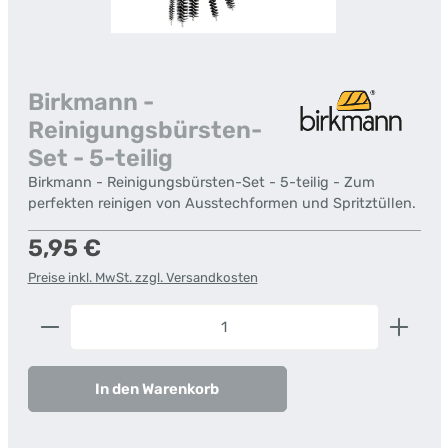
Birkmann -
Reinigungsbürsten-
Set - 5-teilig
Birkmann - Reinigungsbürsten-Set - 5-teilig - Zum
perfekten reinigen von Ausstechformen und Spritztüllen.
Regulärer Preis:
5,95 €
Preise inkl. MwSt. zzgl. Versandkosten
Produkt Anzahl: Gib den gewünschten Wert ein od
In den Warenkorb