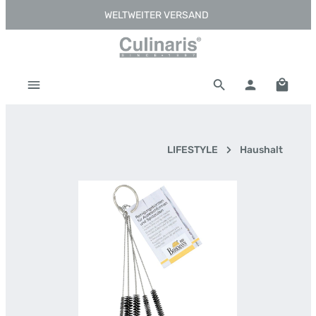
WELTWEITER VERSAND
Zum Hauptinhalt springen
Warenk
LIFESTYLE
Haushalt
Bildergalerie überspringen