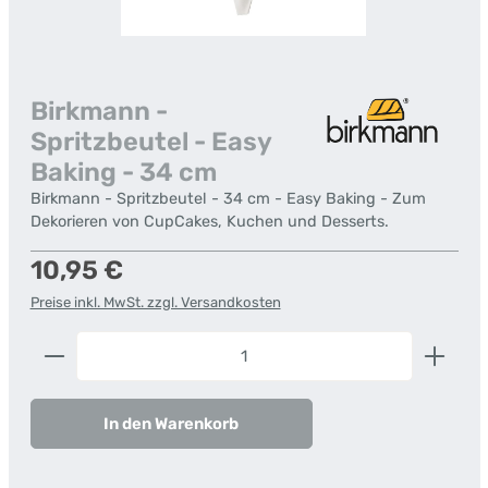
Birkmann -
Spritzbeutel - Easy
Baking - 34 cm
Birkmann - Spritzbeutel - 34 cm - Easy Baking - Zum
Dekorieren von CupCakes, Kuchen und Desserts.
Regulärer Preis:
10,95 €
Preise inkl. MwSt. zzgl. Versandkosten
Produkt Anzahl: Gib den gewünschten Wert ein od
In den Warenkorb