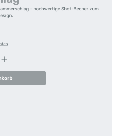
Hammerschlag - hochwertige Shot-Becher zum
esign.
osten
ib den gewünschten Wert ein oder benutz
nkorb