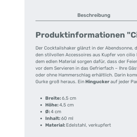
Beschreibung
Produktinformationen "C
Der Cocktailshaker glänzt in der Abendsonne, 
den stilvollen Accessoires aus Kupfer von cili
dem edlen Material sorgen dafür, dass der Feie
vor dem Servieren in das Gefrierfach – Ihre G
oder ohne Hammerschlag erhältlich. Darin komm
Gurke groß heraus. Ein
Hingucker
auf jeder Pa
Breite:
6,5 cm
Höhe:
4,5 cm
Ø:
4 cm
Inhalt:
60 ml
Material:
Edelstahl, verkupfert