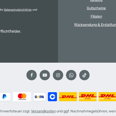
Gutscheine
die
Datenschutzrichtlinie
und
Filialen
Rücksendung & Erstattu
flichtfelder.
Mehrwertsteuer zzgl.
Versandkosten
und ggf. Nachnahmegebühren, wenn