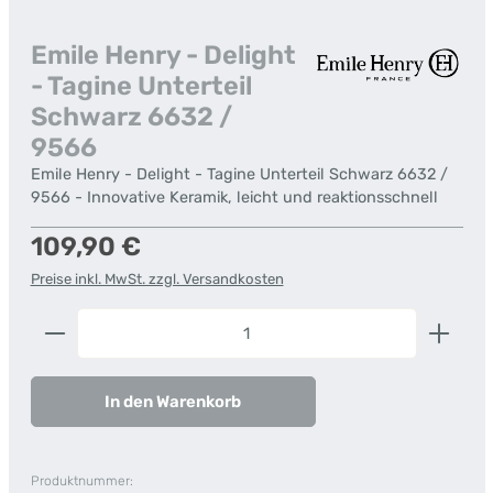
Emile Henry - Delight
- Tagine Unterteil
Schwarz 6632 /
9566
Emile Henry - Delight - Tagine Unterteil Schwarz 6632 /
9566 - Innovative Keramik, leicht und reaktionsschnell
Regulärer Preis:
109,90 €
Preise inkl. MwSt. zzgl. Versandkosten
Produkt Anzahl: Gib den gewünschten Wert ein od
In den Warenkorb
Produktnummer: