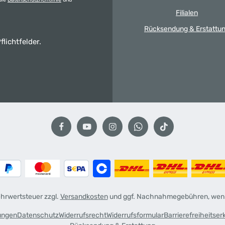
Filialen
Rücksendung & Erstattu
flichtfelder.
Mehrwertsteuer zzgl.
Versandkosten
und ggf. Nachnahmegebühren, wenn
ungen
Datenschutz
Widerrufsrecht
Widerrufsformular
Barrierefreiheitser