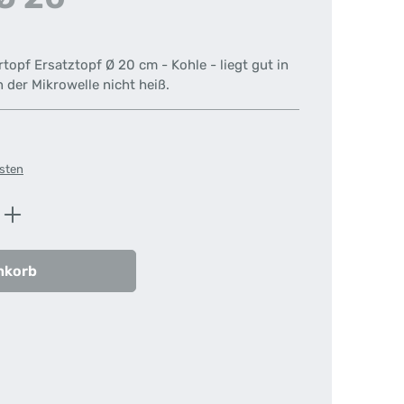
n
opf Ersatztopf Ø 20 cm - Kohle - liegt gut in
n der Mikrowelle nicht heiß.
osten
ib den gewünschten Wert ein oder benutz
nkorb