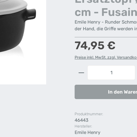
cm - Fusai
Emile Henry - Runder Schmort
der Hand, die Griffe werden i
Regulärer Preis:
74,95 €
Preise inkl. MwSt. zzgl. Versandk
Produkt Anzahl: G
In den Ware
Produktnummer:
46443
Hersteller:
Emile Henry