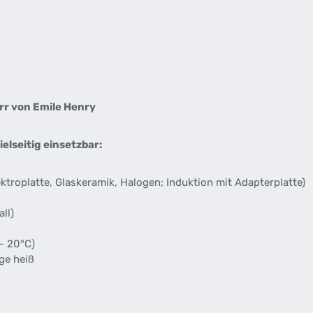
r von Emile Henry
elseitig einsetzbar:
ektroplatte, Glaskeramik, Halogen; Induktion mit Adapterplatte)
ll)
– 20°C)
nge heiß