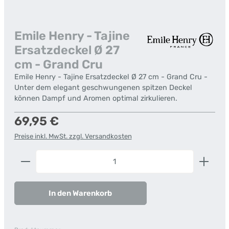
Emile Henry - Tajine
Ersatzdeckel Ø 27
cm - Grand Cru
Emile Henry - Tajine Ersatzdeckel Ø 27 cm - Grand Cru -
Unter dem elegant geschwungenen spitzen Deckel
können Dampf und Aromen optimal zirkulieren.
Regulärer Preis:
69,95 €
Preise inkl. MwSt. zzgl. Versandkosten
Produkt Anzahl: Gib den gewünschten Wert ein od
In den Warenkorb