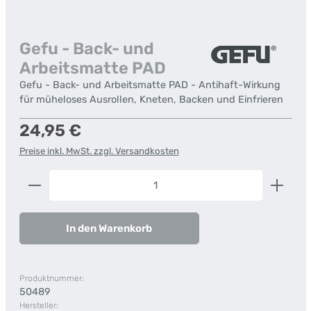
Gefu - Back- und
Arbeitsmatte PAD
Gefu - Back- und Arbeitsmatte PAD - Antihaft-Wirkung
für müheloses Ausrollen, Kneten, Backen und Einfrieren
Regulärer Preis:
24,95 €
Preise inkl. MwSt. zzgl. Versandkosten
Produkt Anzahl: Gib den gewünschten Wert ein od
In den Warenkorb
Produktnummer:
50489
Hersteller: