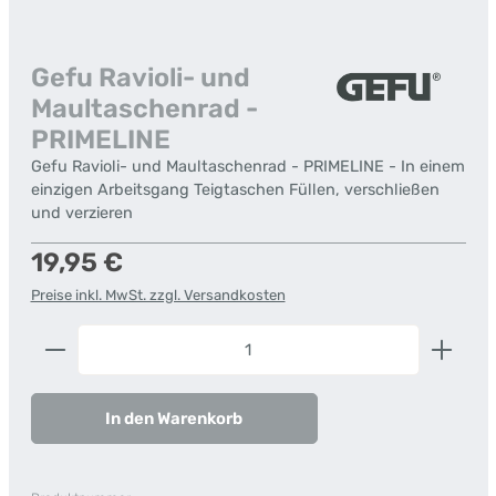
Gefu Ravioli- und
Maultaschenrad -
PRIMELINE
Gefu Ravioli- und Maultaschenrad - PRIMELINE - In einem
einzigen Arbeitsgang Teigtaschen Füllen, verschließen
und verzieren
Regulärer Preis:
19,95 €
Preise inkl. MwSt. zzgl. Versandkosten
Produkt Anzahl: Gib den gewünschten Wert ein od
In den Warenkorb