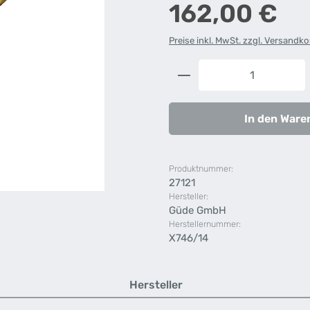
Regulärer Preis:
162,00 €
Preise inkl. MwSt. zzgl. Versandk
Produkt Anzahl: G
In den Ware
Produktnummer:
27121
Hersteller:
Güde GmbH
Herstellernummer:
X746/14
Hersteller