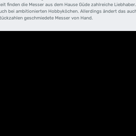
 Zeit finden die Messer aus dem Hause Güde zahlreiche Liebhaber.
uch bei ambitionierten Hobbyköchen. Allerdings ändert das auch
 Stückzahlen geschmiedete Messer von Hand.