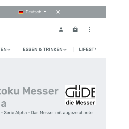
Deutsch
Warenkorb enthält 0 Pos
TEN
ESSEN & TRINKEN
LIFESTYLE
BLO
toku Messer
ha
- Serie Alpha - Das Messer mit augezeichneter