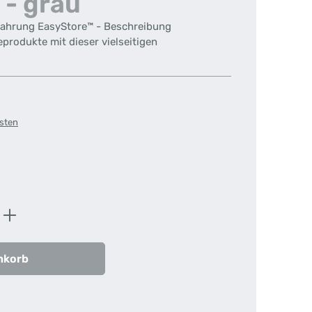
 - grau
ahrung EasyStore™ - Beschreibung
eprodukte mit dieser vielseitigen
osten
ib den gewünschten Wert ein oder benutz
nkorb