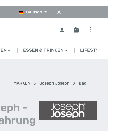
Deutsch
Warenkorb enthält 0 Pos
TEN
ESSEN & TRINKEN
LIFESTYLE
BLO
MARKEN
Joseph Joseph
Bad
eph -
ahrung