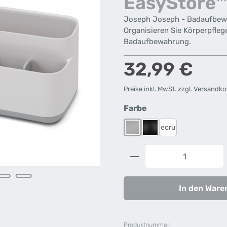
EasyStore™
Joseph Joseph - Badaufbew
Organisieren Sie Körperpfleg
Badaufbewahrung.
Regulärer Preis:
32,99 €
Preise inkl. MwSt. zzgl. Versandk
auswählen
Farbe
ecru
Grau
Schwarz Matt
Produkt Anzahl: G
In den Ware
Produktnummer: