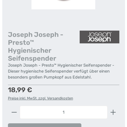
Joseph Joseph -
Presto™
Hygienischer
Seifenspender
Joseph Joseph - Presto™ Hygienischer Seifenspender -
Dieser hygienische Seifenspender verfügt über einen
besonders großen Pumpkopf aus Edelstahl.
Regulärer Preis:
18,99 €
Preise inkl. MwSt. zzgl. Versandkosten
Produkt Anzahl: Gib den gewünschten Wert ein od