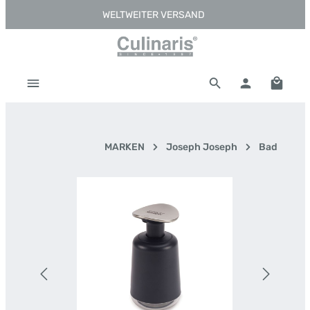
WELTWEITER VERSAND
Zum Hauptinhalt springen
Warenk
MARKEN
Joseph Joseph
Bad
Bildergalerie überspringen