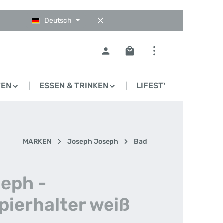
Deutsch
Warenkorb enthält 0 Pos
TEN
ESSEN & TRINKEN
LIFESTYLE
BLO
MARKEN
Joseph Joseph
Bad
eph -
pierhalter weiß