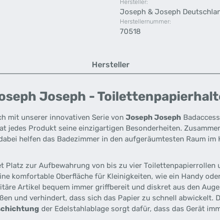
Hersteller:
Joseph & Joseph Deutschla
Herstellernummer:
70518
Hersteller
seph Joseph - Toilettenpapierhalte
ch mit unserer innovativen Serie von
Joseph Joseph
Badaccesso
t jedes Produkt seine einzigartigen Besonderheiten. Zusammen 
 dabei helfen das Badezimmer in den aufgeräumtesten Raum im 
t Platz zur Aufbewahrung von bis zu vier Toilettenpapierrollen 
 eine komfortable Oberfläche für Kleinigkeiten, wie ein Handy o
nitäre Artikel bequem immer griffbereit und diskret aus den Aug
ßen und verhindert, dass sich das Papier zu schnell abwickelt.
D
schichtung
der Edelstahlablage sorgt dafür, dass das Gerät imm