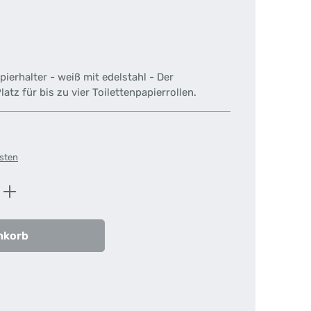
ierhalter - weiß mit edelstahl - Der
latz für bis zu vier Toilettenpapierrollen.
osten
ib den gewünschten Wert ein oder benutz
nkorb