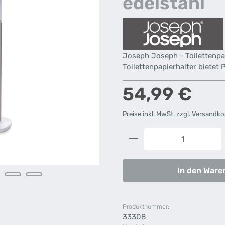
edelstahl
Joseph Joseph - Toilettenpap
Toilettenpapierhalter bietet P
Regulärer Preis:
54,99 €
Preise inkl. MwSt. zzgl. Versandk
Produkt Anzahl: G
In den Ware
Produktnummer:
33308