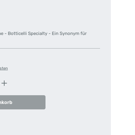
 - Botticelli Specialty - Ein Synonym für
osten
ib den gewünschten Wert ein oder benutz
nkorb