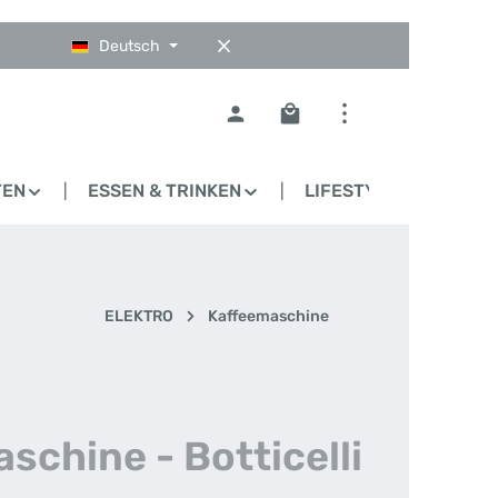
Deutsch
Warenkorb enthält 0 Pos
TEN
ESSEN & TRINKEN
LIFESTYLE
BLO
ELEKTRO
Kaffeemaschine
chine - Botticelli