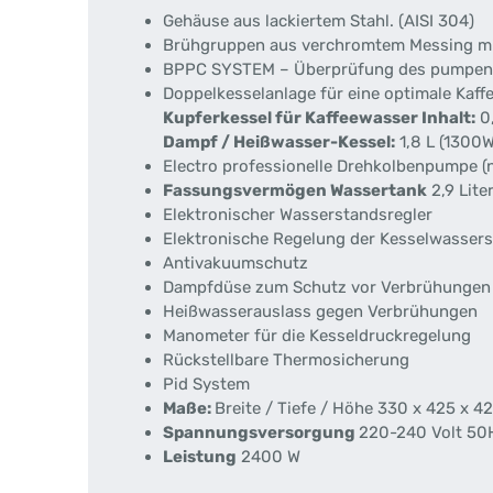
Gehäuse aus lackiertem Stahl. (AISI 304)
Brühgruppen aus verchromtem Messing m
BPPC SYSTEM – Überprüfung des pumpendr
Doppelkesselanlage für eine optimale Kaf
Kupferkessel für Kaffeewasser Inhalt:
0,
Dampf / Heißwasser-Kessel:
1,8 L (1300
Electro professionelle Drehkolbenpumpe (
Fassungsvermögen Wassertank
2,9 Lite
Elektronischer Wasserstandsregler
Elektronische Regelung der Kesselwasser
Antivakuumschutz
Dampfdüse zum Schutz vor Verbrühungen
Heißwasserauslass gegen Verbrühungen
Manometer für die Kesseldruckregelung
Rückstellbare Thermosicherung
Pid System
Maße:
Breite / Tiefe / Höhe 330 x 425 x 
Spannungsversorgung
220-240 Volt 50
Leistung
2400 W