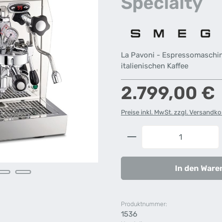
Specialty
La Pavoni - Espressomaschine
italienischen Kaffee
Regulärer Preis:
2.799,00 €
Preise inkl. MwSt. zzgl. Versandk
Produkt Anzahl: G
In den Ware
Produktnummer:
1536