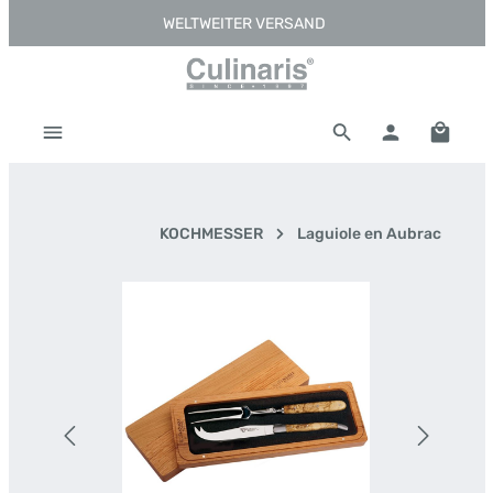
WELTWEITER VERSAND
Zum Hauptinhalt springen
Warenk
KOCHMESSER
Laguiole en Aubrac
Bildergalerie überspringen