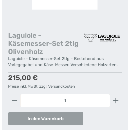
Laguiole -
Käsemesser-Set 2tlg
Olivenholz
Laguiole - Käsemesser-Set 2tlg - Bestehend aus
Vorlegegabel und Käse-Messer. Verschiedene Holzarten.
Regulärer Preis:
215,00 €
Preise inkl. MwSt. zzgl. Versandkosten
Produkt Anzahl: Gib den gewünschten Wert ein od
In den Warenkorb