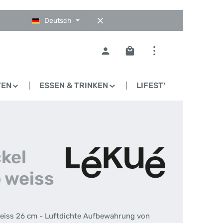
Deutsch
Warenkorb enthält 0 Pos
TEN
ESSEN & TRINKEN
LIFESTYLE
BLO
kel
 weiss
weiss 26 cm - Luftdichte Aufbewahrung von