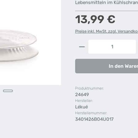
Lebensmitteln im Kühlschra
Regulärer Preis:
13,99 €
Preise inkl. MwSt. zzgl. Versandk
Produkt Anzahl: G
In den Ware
Produktnummer:
24649
Hersteller:
Lékué
Herstellernummer:
3401426B04U017