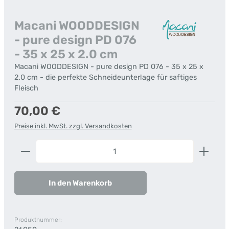
Macani WOODDESIGN
- pure design PD 076
- 35 x 25 x 2.0 cm
Macani WOODDESIGN - pure design PD 076 - 35 x 25 x
2.0 cm - die perfekte Schneideunterlage für saftiges
Fleisch
Regulärer Preis:
70,00 €
Preise inkl. MwSt. zzgl. Versandkosten
Produkt Anzahl: Gib den gewünschten Wert ein od
In den Warenkorb
Produktnummer: