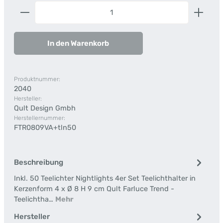
Produkt Anzahl: Gib den gewünschten Wert ein od
In den Warenkorb
Produktnummer:
2040
Hersteller:
Qult Design Gmbh
Herstellernummer:
FTR0809VA+tln50
Beschreibung
Inkl. 50 Teelichter Nightlights 4er Set Teelichthalter in
Kerzenform 4 x Ø 8 H 9 cm Qult Farluce Trend -
Teelichtha…
Mehr
Hersteller