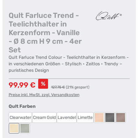
Qult Farluce Trend -
Teelichthalter in
Kerzenform - Vanille
- Ø 8 cm H 9 cm - 4er
Set
Qult Farluce Trend Colour - Teelichthalter in Kerzenform -
in verschiedenen Größen - Stylisch • Zeitlos • Trendy –
puristisches Design
Verkaufspreis:
%
99,99 €
Regulärer Preis:
127,75 €
(21% gespart)
Preise inkl. MwSt. zzgl. Versandkosten
auswählen
Qult Farben
Clearwater
Cream Gold
Lavendel
Limette
Rosé
Steingrau
Taupe
Vanille
Wüstensalbei