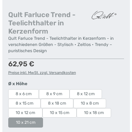
Qult Farluce Trend -
Teelichthalter in
Kerzenform
Qult Farluce Trend - Teelichthalter in Kerzenform - in
verschiedenen Größen - Stylisch • Zeitlos • Trendy –
puristisches Design
Regulärer Preis:
62,95 €
Preise inkl. MwSt. zzgl. Versandkosten
auswählen
Ø x Höhe
8 x 6 cm
8 x 9 cm
8 x 12 cm
8 x 15 cm
8 x 18 cm
10 x 8 cm
10 x 12 cm
10 x 15 cm
10 x 18 cm
10 x 21 cm