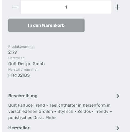
Produkt Anzahl: Gib den gewünschten Wert ein od
In den Warenkorb
Produktnummer:
2179
Hersteller:
Qult Design Gmbh
Herstellernummer:
FTR1021BS
Beschreibung
Qult Farluce Trend - Teelichthalter in Kerzenform in
verschiedenen Größen - Stylisch • Zeitlos • Trendy –
puristisches Desi…
Mehr
Hersteller