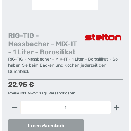
RIG-TIG -
Messbecher - MIX-IT
- 1 Liter - Borosilikat
RIG-TIG - Messbecher - MIX-IT - 1 Liter - Borosilikat - So
haben Sie beim Backen und Kochen jederzeit den
Durchblick!
Regulärer Preis:
22,95 €
Preise inkl. MwSt. zzgl. Versandkosten
Produkt Anzahl: Gib den gewünschten Wert ein od
In den Warenkorb