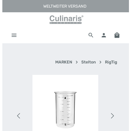
WELTWEITER VERSAND
Zum Hauptinhalt springen
Warenk
MARKEN
Stelton
RigTig
Bildergalerie überspringen