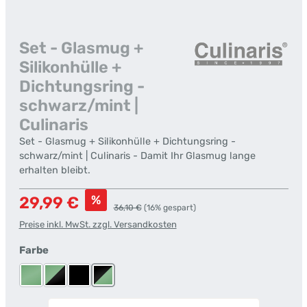
Set - Glasmug +
Silikonhülle +
Dichtungsring -
schwarz/mint |
Culinaris
Set - Glasmug + Silikonhülle + Dichtungsring -
schwarz/mint | Culinaris - Damit Ihr Glasmug lange
erhalten bleibt.
Verkaufspreis:
%
29,99 €
Regulärer Preis:
36,10 €
(16% gespart)
Preise inkl. MwSt. zzgl. Versandkosten
auswählen
Farbe
Mint
Mint/Schwarz
Schwarz
Schwarz/Mint
Produkt Anzahl: Gib den gewünschten Wert ein od