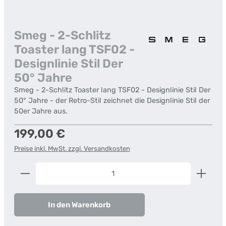
Smeg - 2-Schlitz
Toaster lang TSF02 -
Designlinie Stil Der
50° Jahre
Smeg - 2-Schlitz Toaster lang TSF02 - Designlinie Stil Der
50° Jahre - der Retro-Stil zeichnet die Designlinie Stil der
50er Jahre aus.
Regulärer Preis:
199,00 €
Preise inkl. MwSt. zzgl. Versandkosten
Produkt Anzahl: Gib den gewünschten Wert ein od
In den Warenkorb