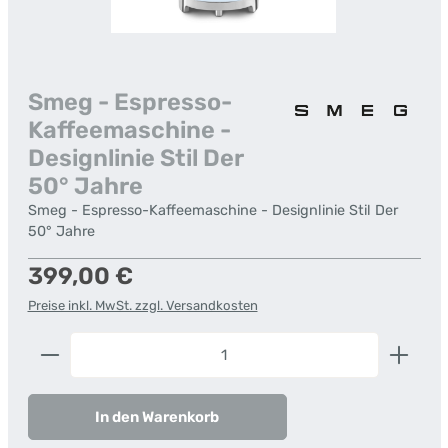
Smeg - Espresso-
Kaffeemaschine -
Designlinie Stil Der
50° Jahre
Smeg - Espresso-Kaffeemaschine - Designlinie Stil Der
50° Jahre
Regulärer Preis:
399,00 €
Preise inkl. MwSt. zzgl. Versandkosten
Produkt Anzahl: Gib den gewünschten Wert ein od
In den Warenkorb