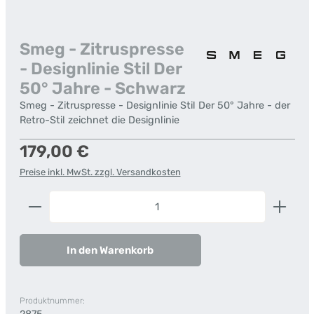
Smeg - Zitruspresse
- Designlinie Stil Der
50° Jahre - Schwarz
Smeg - Zitruspresse - Designlinie Stil Der 50° Jahre - der
Retro-Stil zeichnet die Designlinie
Regulärer Preis:
179,00 €
Preise inkl. MwSt. zzgl. Versandkosten
Produkt Anzahl: Gib den gewünschten Wert ein od
In den Warenkorb
Produktnummer: