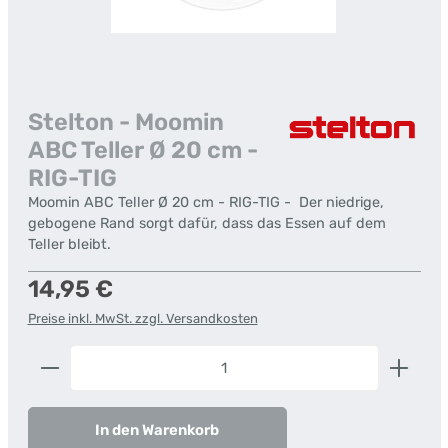
Stelton - Moomin
ABC Teller Ø 20 cm -
RIG-TIG
Moomin ABC Teller Ø 20 cm - RIG-TIG - Der niedrige,
gebogene Rand sorgt dafür, dass das Essen auf dem
Teller bleibt.
Regulärer Preis:
14,95 €
Preise inkl. MwSt. zzgl. Versandkosten
Produkt Anzahl: Gib den gewünschten Wert ein od
In den Warenkorb