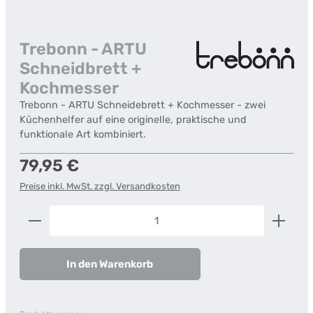
Trebonn - ARTU
Schneidbrett +
Kochmesser
Trebonn - ARTU Schneidebrett + Kochmesser - zwei
Küchenhelfer auf eine originelle, praktische und
funktionale Art kombiniert.
Regulärer Preis:
79,95 €
Preise inkl. MwSt. zzgl. Versandkosten
Produkt Anzahl: Gib den gewünschten Wert ein od
In den Warenkorb