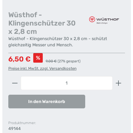
Wüsthof -
Klingenschützer 30
x 2,8 cm
Wüsthof - Klingenschützer 30 x 2,8 cm - schützt
gleichzeitig Messer und Mensch.
Verkaufspreis:
%
6,50 €
Regulärer Preis:
9,00 €
(27% gespart)
Preise inkl. MwSt. zzgl. Versandkosten
Produkt Anzahl: Gib den gewünschten Wert ein od
In den Warenkorb
Produktnummer:
49144