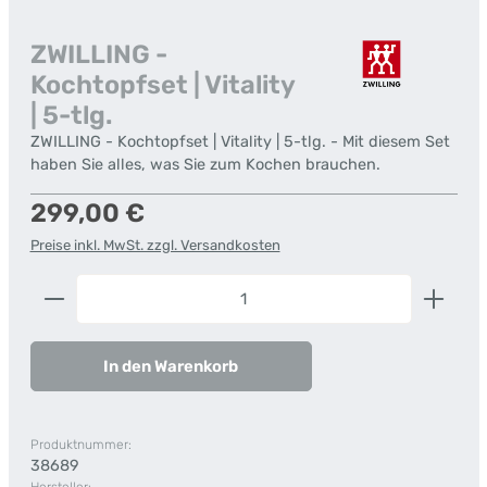
ZWILLING -
Kochtopfset | Vitality
| 5-tlg.
ZWILLING - Kochtopfset | Vitality | 5-tlg. - Mit diesem Set
haben Sie alles, was Sie zum Kochen brauchen.
Regulärer Preis:
299,00 €
Preise inkl. MwSt. zzgl. Versandkosten
Produkt Anzahl: Gib den gewünschten Wert ein od
In den Warenkorb
Produktnummer:
38689