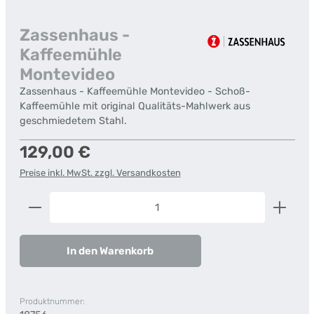
Zassenhaus -
Kaffeemühle
Montevideo
Zassenhaus - Kaffeemühle Montevideo - Schoß-
Kaffeemühle mit original Qualitäts-Mahlwerk aus
geschmiedetem Stahl.
Regulärer Preis:
129,00 €
Preise inkl. MwSt. zzgl. Versandkosten
Produkt Anzahl: Gib den gewünschten Wert ein od
In den Warenkorb
Produktnummer: