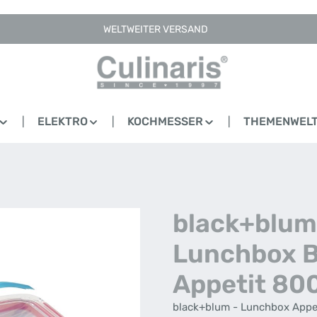
WELTWEITER VERSAND
ELEKTRO
KOCHMESSER
THEMENWEL
black+blum
Lunchbox 
Appetit 80
black+blum - Lunchbox Appet