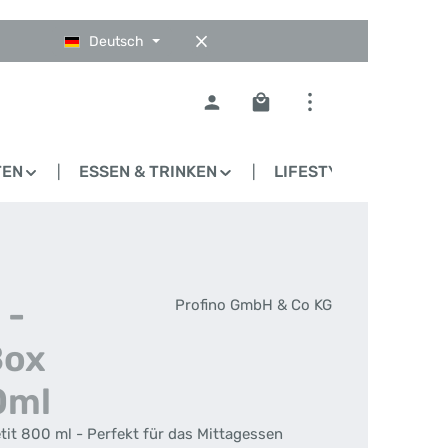
Deutsch
Warenkorb enthält 0 Pos
TEN
ESSEN & TRINKEN
LIFESTYLE
BLO
 -
Profino GmbH & Co KG
Box
0ml
it 800 ml - Perfekt für das Mittagessen