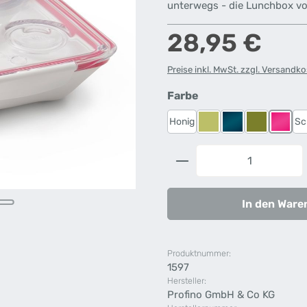
unterwegs - die Lunchbox v
Regulärer Preis:
28,95 €
Preise inkl. MwSt. zzgl. Versandk
auswählen
Farbe
Honig
Sc
Limette
Ocean Blue
Olivegrün
Pink
Produkt Anzahl: G
In den Ware
Produktnummer:
1597
Hersteller:
Profino GmbH & Co KG