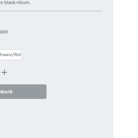
on black+blum.
osten
hwarz/Rot
ib den gewünschten Wert ein oder benutz
nkorb