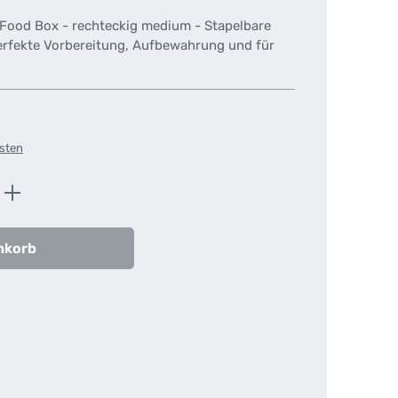
 Food Box - rechteckig medium - Stapelbare
perfekte Vorbereitung, Aufbewahrung und für
osten
ib den gewünschten Wert ein oder benutz
nkorb