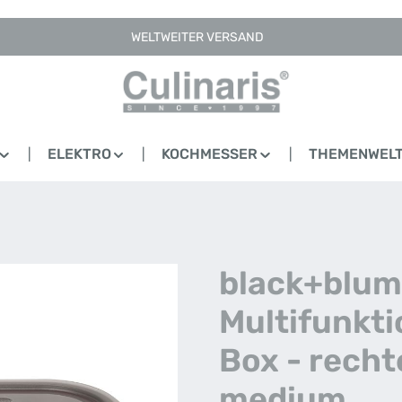
WELTWEITER VERSAND
ELEKTRO
KOCHMESSER
THEMENWEL
black+blum
Multifunkt
Box - recht
medium