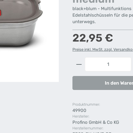
black+blum - Multifunktions
Edelstahlschüsseln für die 
unterwegs.
Regulärer Preis:
22,95 €
Preise inkl. MwSt. zzgl. Versandk
Produkt Anzahl: G
In den Ware
Produktnummer:
49900
Hersteller:
Profino GmbH & Co KG
Herstellernummer: