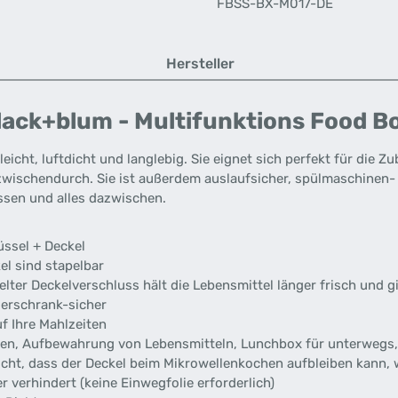
FBSS-BX-M017-DE
Hersteller
ack+blum - Multifunktions Food B
 leicht, luftdicht und langlebig. Sie eignet sich perfekt für die
wischendurch. Sie ist außerdem auslaufsicher, spülmaschinen- u
ssen und alles dazwischen.
üssel + Deckel
l sind stapelbar
elter Deckelverschluss hält die Lebensmittel länger frisch und 
erschrank-sicher
uf Ihre Mahlzeiten
iten, Aufbewahrung von Lebensmitteln, Lunchbox für unterwegs,
cht, dass der Deckel beim Mikrowellenkochen aufbleiben kann, w
r verhindert (keine Einwegfolie erforderlich)