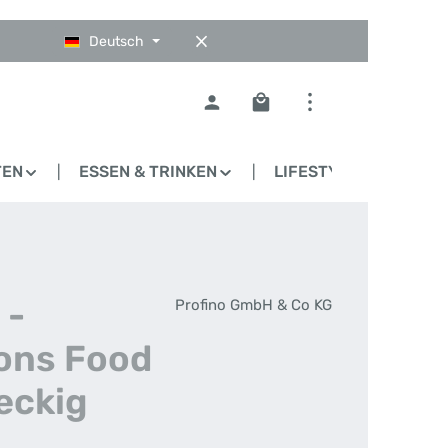
Deutsch
Warenkorb enthält 0 Pos
TEN
ESSEN & TRINKEN
LIFESTYLE
BLO
 -
Profino GmbH & Co KG
ions Food
eckig