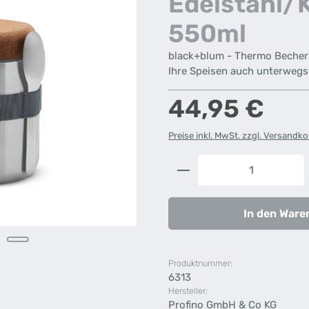
Edelstahl/
550ml
black+blum - Thermo Becher 
Ihre Speisen auch unterwegs
Regulärer Preis:
44,95 €
Preise inkl. MwSt. zzgl. Versandk
Produkt Anzahl: G
In den Ware
Produktnummer:
6313
Hersteller:
Profino GmbH & Co KG