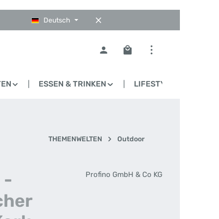
Deutsch
Warenkorb enthält 0 Pos
TEN
ESSEN & TRINKEN
LIFESTYLE
BLO
THEMENWELTEN
Outdoor
 -
Profino GmbH & Co KG
cher