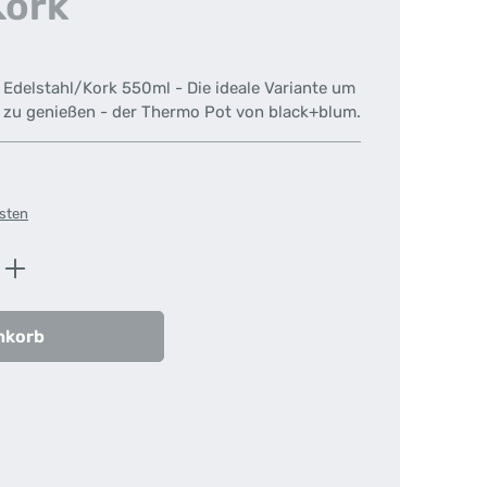
Kork
Edelstahl/Kork 550ml - Die ideale Variante um
 zu genießen - der Thermo Pot von black+blum.
osten
ib den gewünschten Wert ein oder benutz
nkorb