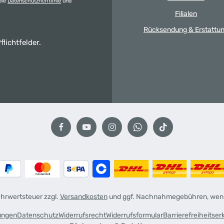
die
Datenschutzrichtlinie
und
Filialen
Rücksendung & Erstattu
flichtfelder.
Mehrwertsteuer zzgl.
Versandkosten
und ggf. Nachnahmegebühren, wenn
ungen
Datenschutz
Widerrufsrecht
Widerrufsformular
Barrierefreiheitser