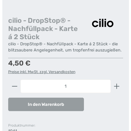
cilio - DropStop® -
Nachfüllpack - Karte
á 2 Stück
cilio - DropStop® - Nachfüllpack - Karte á 2 Stück - die
blitzsaubere Angelegenheit, um tropfenfrei auszugießen.
Regulärer Preis:
4,50 €
Preise inkl. MwSt. zzgl. Versandkosten
Produkt Anzahl: Gib den gewünschten Wert ein od
In den Warenkorb
Produktnummer: