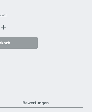
osten
ib den gewünschten Wert ein oder benutz
nkorb
Bewertungen