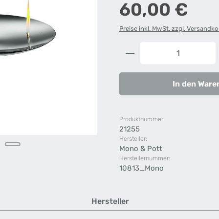
Regulärer Preis:
60,00 €
Preise inkl. MwSt. zzgl. Versandk
Produkt Anzahl: G
In den Ware
Produktnummer:
21255
Hersteller:
Mono & Pott
Herstellernummer:
10813_Mono
Hersteller