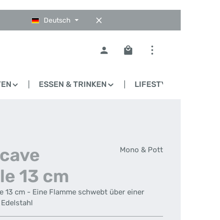
Deutsch
Warenkorb enthält 0 Pos
TEN
ESSEN & TRINKEN
LIFESTYLE
BLO
cave
Mono & Pott
e 13 cm
 13 cm - Eine Flamme schwebt über einer
Edelstahl