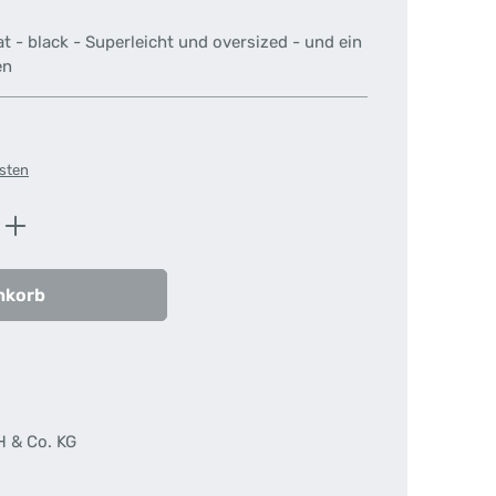
at - black - Superleicht und oversized - und ein
en
osten
ib den gewünschten Wert ein oder benutz
nkorb
H & Co. KG