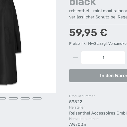
black
reisenthel - mini maxi rainco
verlässlicher Schutz bei Reg
Regulärer Preis:
59,95 €
Preise inkl. MwSt. zzgl. Versandk
Produkt Anzahl: G
In den Ware
Produktnummer:
59822
Hersteller:
Reisenthel Accessoires Gmb
Herstellernummer:
AW7003