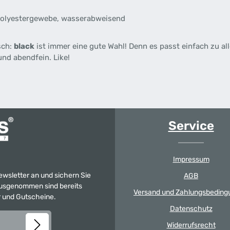
Polyestergewebe, wasserabweisend
sch:
black
ist immer eine gute Wahl! Denn es passt einfach zu al
und abendfein. Like!
Service
Impressum
Newsletter an und sichern Sie
AGB
 Ausgenommen sind bereits
Versand und Zahlungsbeding
er und Gutscheine.
Datenschutz
Widerrufsrecht