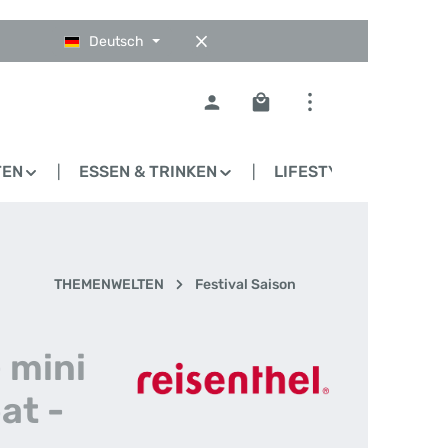
Deutsch
Warenkorb enthält 0 Pos
TEN
ESSEN & TRINKEN
LIFESTYLE
BLO
THEMENWELTEN
Festival Saison
- mini
at -