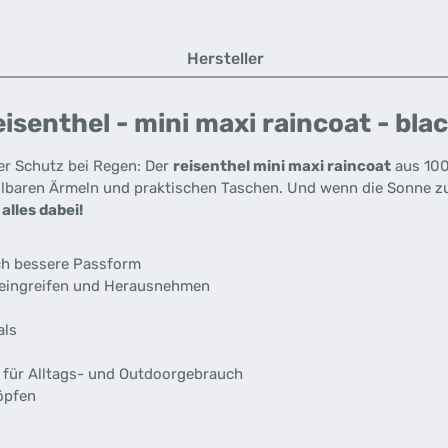
Hersteller
senthel - mini maxi raincoat - bla
her Schutz bei Regen: Der
reisenthel mini maxi raincoat
aus 100
ellbaren Ärmeln und praktischen Taschen. Und wenn die Sonne 
alles dabei!
ch bessere Passform
ineingreifen und Herausnehmen
als
 für Alltags- und Outdoorgebrauch
öpfen