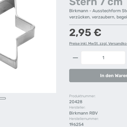
Stern 7 cm
Birkmann - Ausstechform Ste
verzücken, verzaubern, begei
Regulärer Preis:
2,95 €
Preise inkl. MwSt. zzgl. Versandk
Produkt Anzahl: G
In den Ware
Produktnummer:
20428
Hersteller:
Birkmann RBV
Herstellernummer:
196254