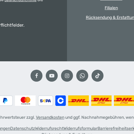
die
Datenschutzrichtlinie
und
Filialen
Rücksendung & Erstattu
flichtfelder.
Mehrwertsteuer zzgl.
Versandkosten
und ggf. Nachnahmegebühren, wenn
ungen
Datenschutz
Widerrufsrecht
Widerrufsformular
Barrierefreiheitser