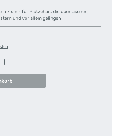
rn 7 cm - für Plätzchen, die überraschen,
stern und vor allem gelingen
osten
ib den gewünschten Wert ein oder benutz
nkorb