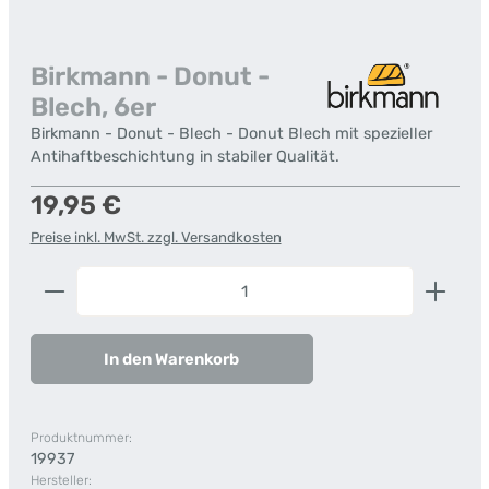
Birkmann - Donut -
Blech, 6er
Birkmann - Donut - Blech - Donut Blech mit spezieller
Antihaftbeschichtung in stabiler Qualität.
Regulärer Preis:
19,95 €
Preise inkl. MwSt. zzgl. Versandkosten
Produkt Anzahl: Gib den gewünschten Wert ein od
In den Warenkorb
Produktnummer:
19937
Hersteller: