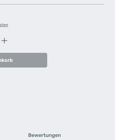
osten
ib den gewünschten Wert ein oder benutz
nkorb
Bewertungen