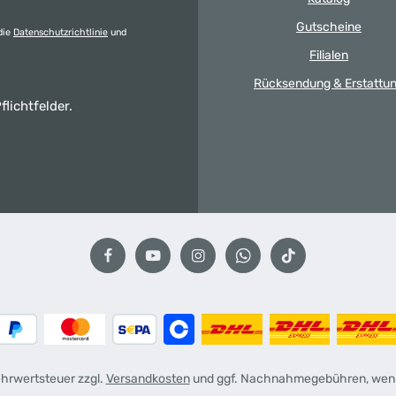
Gutscheine
die
Datenschutzrichtlinie
und
Filialen
Rücksendung & Erstattu
flichtfelder.
Mehrwertsteuer zzgl.
Versandkosten
und ggf. Nachnahmegebühren, wenn