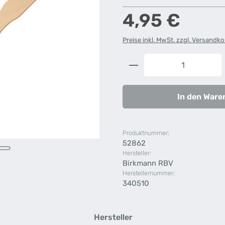
Regulärer Preis:
4,95 €
Preise inkl. MwSt. zzgl. Versandk
Produkt Anzahl: G
In den Ware
Produktnummer:
52862
Hersteller:
Birkmann RBV
Herstellernummer:
340510
Hersteller