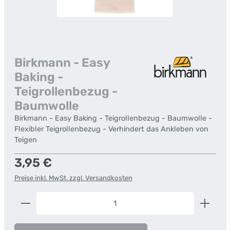
Birkmann - Easy
Baking -
Teigrollenbezug -
Baumwolle
Birkmann - Easy Baking - Teigrollenbezug - Baumwolle -
Flexibler Teigrollenbezug - Verhindert das Ankleben von
Teigen
Regulärer Preis:
3,95 €
Preise inkl. MwSt. zzgl. Versandkosten
Produkt Anzahl: Gib den gewünschten Wert ein od