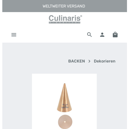
WELTWEITER VERSAND
Zum Hauptinhalt springen
Warenk
BACKEN
Dekorieren
Bildergalerie überspringen