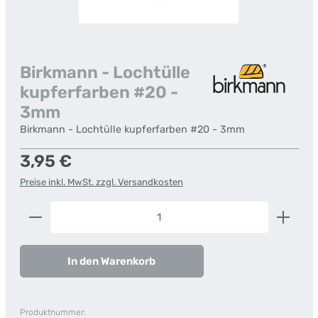
Birkmann - Lochtülle
kupferfarben #20 -
3mm
Birkmann - Lochtülle kupferfarben #20 - 3mm
Regulärer Preis:
3,95 €
Preise inkl. MwSt. zzgl. Versandkosten
Produkt Anzahl: Gib den gewünschten Wert ein od
In den Warenkorb
Produktnummer: