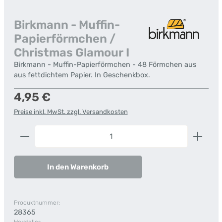
Birkmann - Muffin-
Papierförmchen /
Christmas Glamour I
Birkmann - Muffin-Papierförmchen - 48 Förmchen aus
aus fettdichtem Papier. In Geschenkbox.
Regulärer Preis:
4,95 €
Preise inkl. MwSt. zzgl. Versandkosten
Produkt Anzahl: Gib den gewünschten Wert ein od
In den Warenkorb
Produktnummer:
28365