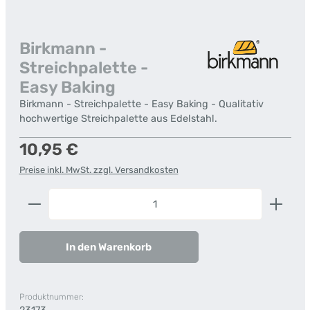
Birkmann -
Streichpalette -
Easy Baking
Birkmann - Streichpalette - Easy Baking - Qualitativ
hochwertige Streichpalette aus Edelstahl.
Regulärer Preis:
10,95 €
Preise inkl. MwSt. zzgl. Versandkosten
Produkt Anzahl: Gib den gewünschten Wert ein od
In den Warenkorb
Produktnummer: