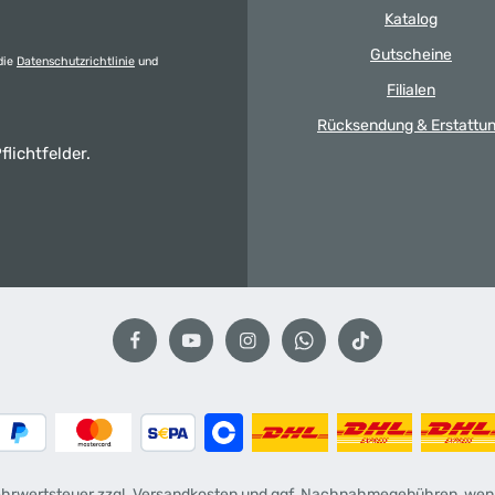
Katalog
Gutscheine
die
Datenschutzrichtlinie
und
Filialen
Rücksendung & Erstattu
flichtfelder.
Mehrwertsteuer zzgl.
Versandkosten
und ggf. Nachnahmegebühren, wenn