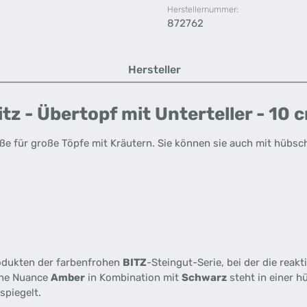
Herstellernummer:
872762
Hersteller
tz - Übertopf mit Unterteller - 10
ße für große Töpfe mit Kräutern. Sie können sie auch mit hüb
odukten der farbenfrohen
BITZ
-Steingut-Serie, bei der die reak
bene Nuance
Amber
in Kombination mit
Schwarz
steht in einer h
spiegelt.