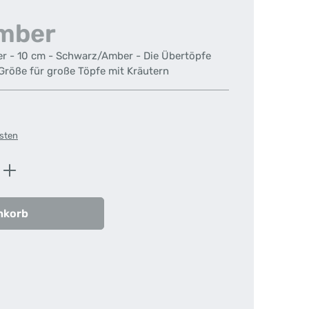
mber
ler - 10 cm - Schwarz/Amber - Die Übertöpfe
Größe für große Töpfe mit Kräutern
osten
ib den gewünschten Wert ein oder benutz
nkorb