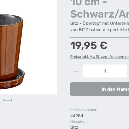
10 cm -
Schwarz/A
Bitz - Übertopf mit Untertel
von BITZ haben die perfekte 
Regulärer Preis:
19,95 €
Preise inkl. MwSt. zzgl. Versandk
Produkt Anzahl: G
In den Ware
Produktnummer:
44954
Hersteller:
Bitz