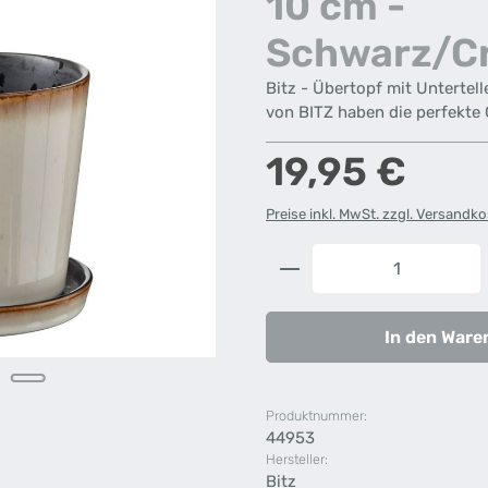
10 cm -
Schwarz/C
Bitz - Übertopf mit Untertel
von BITZ haben die perfekte 
Regulärer Preis:
19,95 €
Preise inkl. MwSt. zzgl. Versandk
Produkt Anzahl: G
In den Ware
Produktnummer:
44953
Hersteller:
Bitz