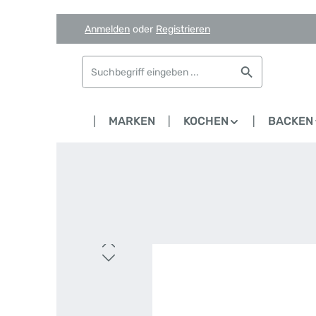
Anmelden
oder
Registrieren
Zum Hauptinhalt springen
Zur Suche springen
Zur Hauptnavigation springen
NEWS
SALE
MARKEN
KOCHEN
BACKEN
Bildergalerie überspringen