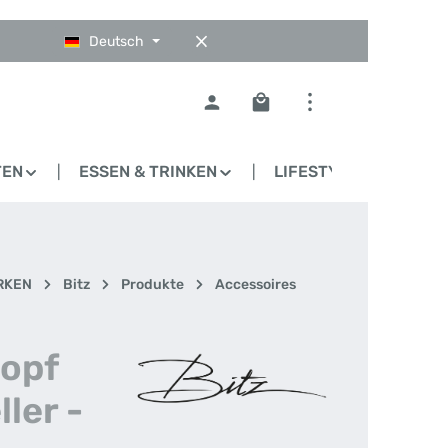
Deutsch
Warenkorb enthält 0 Pos
TEN
ESSEN & TRINKEN
LIFESTYLE
BLO
RKEN
Bitz
Produkte
Accessoires
topf
ler -