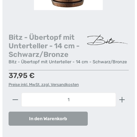
Bitz - Übertopf mit
Unterteller - 14 cm -
Schwarz/Bronze
Bitz - Übertopf mit Unterteller - 14 cm - Schwarz/Bronze
Regulärer Preis:
37,95 €
Preise inkl. MwSt. zzgl. Versandkosten
Produkt Anzahl: Gib den gewünschten Wert ein od
In den Warenkorb