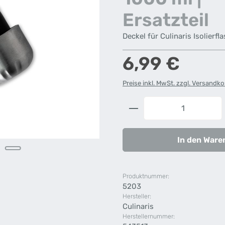
Ersatzteil
Deckel für Culinaris Isolierfl
Regulärer Preis:
6,99 €
Preise inkl. MwSt. zzgl. Versandk
Produkt Anzahl: G
In den Ware
Produktnummer:
5203
Hersteller:
Culinaris
Herstellernummer: