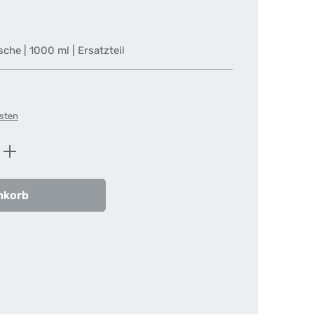
asche | 1000 ml | Ersatzteil
osten
ib den gewünschten Wert ein oder benutz
nkorb