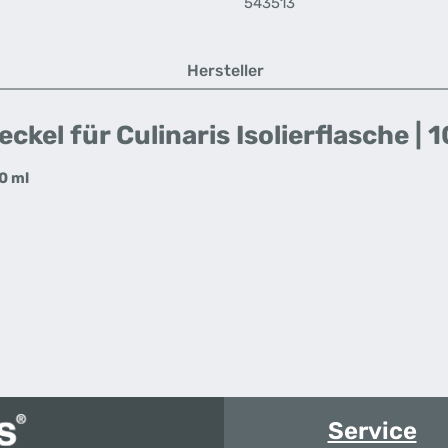
543513
Hersteller
el für Culinaris Isolierflasche | 1
0 ml
Service