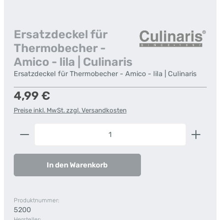
Ersatzdeckel für
Thermobecher -
Amico - lila | Culinaris
Ersatzdeckel für Thermobecher - Amico - lila | Culinaris
Regulärer Preis:
4,99 €
Preise inkl. MwSt. zzgl. Versandkosten
Produkt Anzahl: Gib den gewünschten Wert ein od
In den Warenkorb
Produktnummer:
5200
Hersteller: